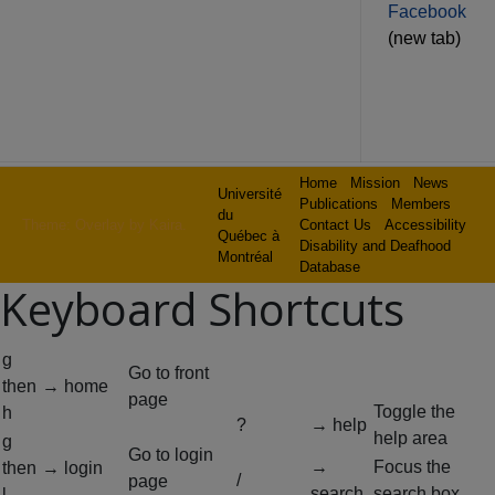
Facebook
(new tab)
Home
Mission
News
Université
Publications
Members
du
Theme: Overlay by
Kaira
.
Contact Us
Accessibility
Québec à
Disability and Deafhood
Montréal
Database
Keyboard Shortcuts
g
Go to front
then
→ home
page
Toggle the
h
?
→ help
help area
g
Go to login
→
Focus the
then
→ login
/
page
search
search box
l