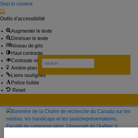
Skip to content
Open toolbar
Outils d’accessibilité
Augmenter le texte
Diminuer le texte
Niveau de gris
Haut contraste
Contraste négatif
Search
for:
Arrière-plan clair
Liens soulignés
Police lisible
Reset
Skip
to
content