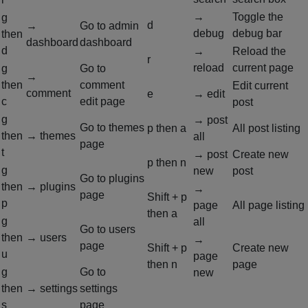
→
Toggle the
g
d
→
Go to admin
debug
debug bar
then
dashboard
dashboard
d
→
Reload the
r
reload
current page
g
Go to
→
then
comment
Edit current
comment
e
→ edit
c
edit page
post
g
→ post
Go to themes
p
then
a
All post listing
then
→ themes
all
page
t
→ post
Create new
p
then
n
g
new
post
Go to plugins
then
→ plugins
→
page
Shift + p
p
page
All page listing
then
a
g
all
Go to users
then
→ users
→
page
Shift + p
Create new
u
page
then
n
page
g
Go to
new
then
→ settings
settings
s
page