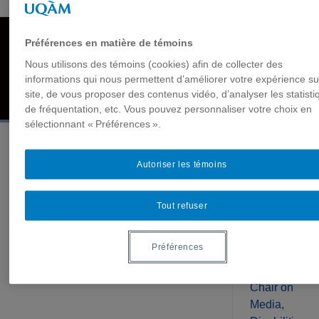
Home
Mission
News
Publications
Préférences en matière de témoins
Nous utilisons des témoins (cookies) afin de collecter des
Members
Contact Us
Accessibility
informations qui nous permettent d’améliorer votre expérience su
site, de vous proposer des contenus vidéo, d’analyser les statisti
Disability and Deafhood Database
Language
de fréquentation, etc. Vous pouvez personnaliser votre choix en
sélectionnant « Préférences ».
Media
Site Map
Autoriser les témoins
Production Sheet
Recent
Tout refuser
news
The
Préférences
Canada
Research
Chair on
Media,