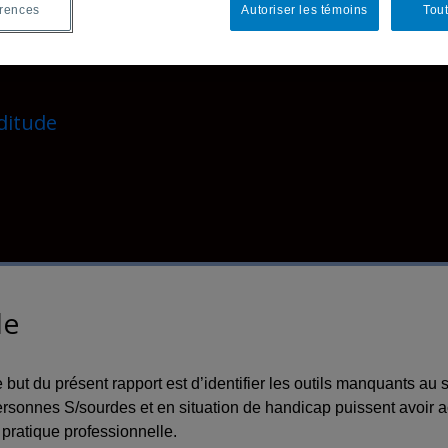
érences
Autoriser les témoins
Tout
ditude
le
 but
du présent rapport est d’identifier les outils manquants au 
rsonnes S/sourdes et en situation de handicap puissent avoir ac
 pratique professionnelle.