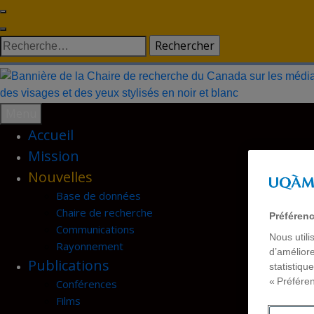
Skip
to
Rechercher :
content
Menu
Accueil
Mission
Nouvelles
Base de données
Chaire de recherche
Préféren
Communications
Nous utili
Rayonnement
d’améliore
Publications
statistiqu
« Préfére
Conférences
Films