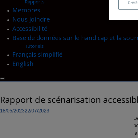
Rapports
Préf
Membres
Nous joindre
Accessibilité
Base de données sur le handicap et la sour
Tutoriels
Français simplifié
English
Rapport de scénarisation accessib
18/05/2023
22/07/2023
Le
pe
la