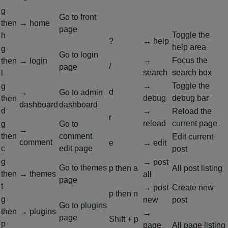
g
Go to front
then
→ home
page
Toggle the
h
?
→ help
help area
g
Go to login
→
Focus the
then
→ login
/
page
search
search box
l
→
Toggle the
g
d
→
Go to admin
debug
debug bar
then
dashboard
dashboard
d
→
Reload the
r
reload
current page
g
Go to
→
then
comment
Edit current
comment
e
→ edit
c
edit page
post
g
→ post
Go to themes
p
then
a
All post listing
then
→ themes
all
page
t
→ post
Create new
p
then
n
g
new
post
Go to plugins
then
→ plugins
→
page
Shift + p
p
page
All page listing