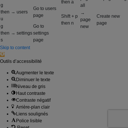
then
a
g
all
Go to users
then
→ users
→
page
Shift + p
Create new
u
page
then
n
page
g
Go to
new
then
→ settings
settings
s
page
Skip to content
Open toolbar
Outils d’accessibilité
Augmenter le texte
Diminuer le texte
Niveau de gris
Haut contraste
Contraste négatif
Arrière-plan clair
Liens soulignés
Police lisible
Reset