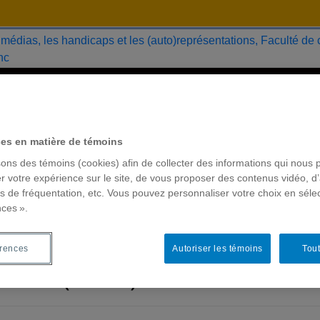
cations
Membres
Nous joindre
Access
urditude
Français simplifié
English
ces en matière de témoins
sons des témoins (cookies) afin de collecter des informations qui nous 
r votre expérience sur le site, de vous proposer des contenus vidéo, d’
u Canada sur les médias, les
es de fréquentation, etc. Vous pouvez personnaliser votre choix en séle
nces ».
eprésentations (CRCMHA) obt
 Conseil de recherches en
érences
Autoriser les témoins
Tout
nada (CRSH)!