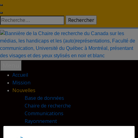
Skip
to
Rechercher :
content
Menu
Accueil
Mission
Nouvelles
Base de données
Chaire de recherche
Communications
Rayonnement
Publications
Conférences