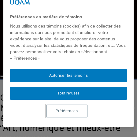
Films
Rapports
Préférences en matière de témoins
Membres
Nous utilisons des témoins (cookies) afin de collecter des
Nous joindre
informations qui nous permettent d’améliorer votre
Accessibilité
expérience sur le site, de vous proposer des contenus
Base de données sur le handicap et la sourditude
vidéo, d’analyser les statistiques de fréquentation, etc. Vous
Tutoriels
pouvez personnaliser votre choix en sélectionnant
« Préférences ».
Français simplifié
English
Autoriser les témoins
Tout refuser
Conférence d’ouverture de
Mouloud Boukala lors de la 2ème
Préférences
édition du forum professionnel
“Art, numérique et mieux-être”