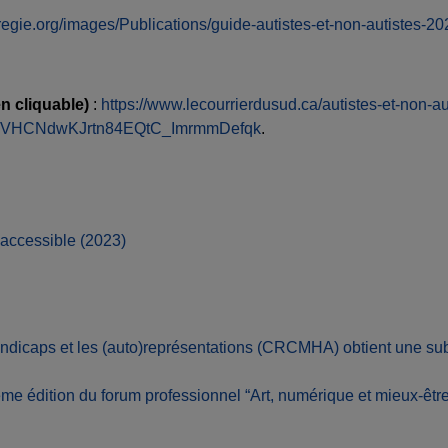
egie.org/images/Publications/guide-autistes-et-non-autistes-20
en cliquable)
:
https://www.lecourrierdusud.ca/autistes-et-non-
C3VHCNdwKJrtn84EQtC_ImrmmDefqk
.
 accessible (2023)
ndicaps et les (auto)représentations (CRCMHA) obtient une su
e édition du forum professionnel “Art, numérique et mieux-être