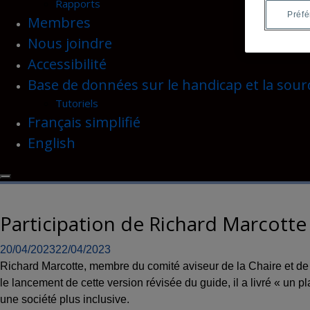
Rapports
Préf
Membres
Nous joindre
Accessibilité
Base de données sur le handicap et la sour
Tutoriels
Français simplifié
English
Participation de Richard Marcotte
20/04/2023
22/04/2023
Richard Marcotte, membre du comité aviseur de la Chaire et de
le lancement de cette version révisée du guide, il a livré « un 
une société plus inclusive.