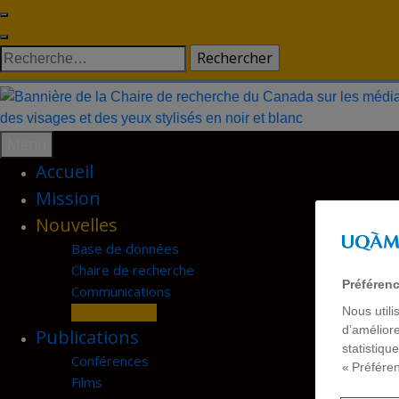
Skip
to
Rechercher :
content
Menu
Accueil
Mission
Nouvelles
Base de données
Chaire de recherche
Préféren
Communications
Nous utili
Rayonnement
d’améliore
Publications
statistiqu
Conférences
« Préfére
Films