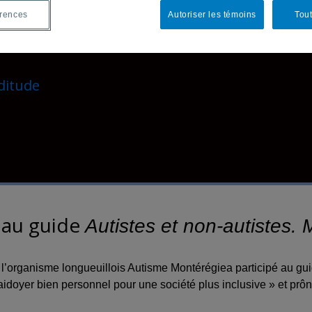
érences
Autoriser les témoins
Tout
ditude
 au guide
Autistes et non-autistes
 l’organisme longueuillois Autisme Montérégiea participé au gu
plaidoyer bien personnel pour une société plus inclusive » et prô