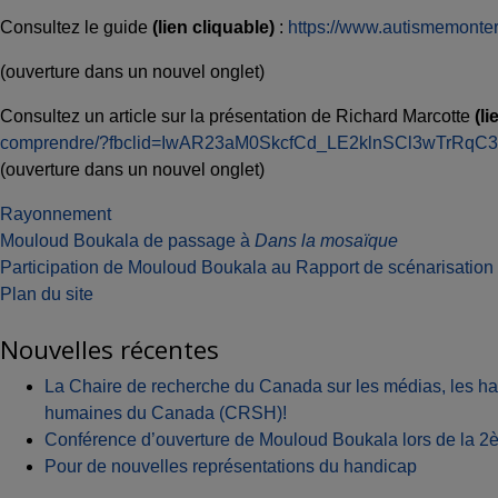
Consultez le guide
(lien cliquable)
:
https://www.autismemonter
(ouverture dans un nouvel onglet)
Consultez un article sur la présentation de Richard Marcotte
(li
comprendre/?fbclid=IwAR23aM0SkcfCd_LE2klnSCl3wTrRq
(ouverture dans un nouvel onglet)
Rayonnement
Navigation
Mouloud Boukala de passage à
Dans la mosaïque
Participation de Mouloud Boukala au Rapport de scénarisation
de
Plan du site
l'article
Nouvelles récentes
La Chaire de recherche du Canada sur les médias, les ha
humaines du Canada (CRSH)!
Conférence d’ouverture de Mouloud Boukala lors de la 2èm
Pour de nouvelles représentations du handicap