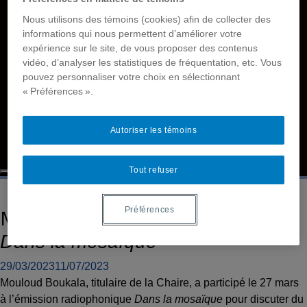
Films
Nous utilisons des témoins (cookies) afin de collecter des
Rapports
informations qui nous permettent d’améliorer votre
Membres
expérience sur le site, de vous proposer des contenus
vidéo, d’analyser les statistiques de fréquentation, etc. Vous
Nous joindre
pouvez personnaliser votre choix en sélectionnant
Accessibilité
« Préférences ».
Base de données sur le handicap et la sourditude
Tutoriels
Autoriser les témoins
Français simplifié
English
Tout refuser
Mouloud Boukala de passage à
Préférences
Dans la mosaïque
29/03/2023
11/07/2023
Mouloud Boukala, titulaire de la Chaire, a participé le 27 mars
à l’émission radiophonique
Dans la mosaïque
pour discuter du