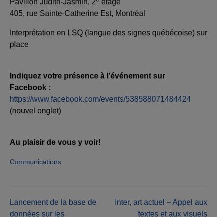
Pavillon Judith-Jasmin, 2
étage
405, rue Sainte-Catherine Est, Montréal
Interprétation en LSQ (langue des signes québécoise) sur
place
Indiquez votre présence à l’événement sur
Facebook :
https://www.facebook.com/events/538588071484424
(nouvel onglet)
Au plaisir de vous y voir!
Communications
Navigation
Lancement de la base de
Inter, art actuel – Appel aux
données sur les
textes et aux visuels