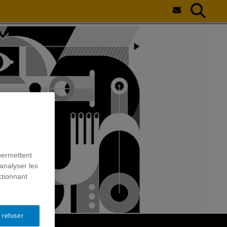
permettent
analyser les
ctionnant
 refuser