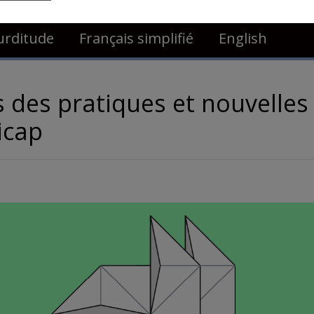
cations
Membres
Nous joindre
Access
urditude
Français simplifié
English
 des pratiques et nouvelles
icap