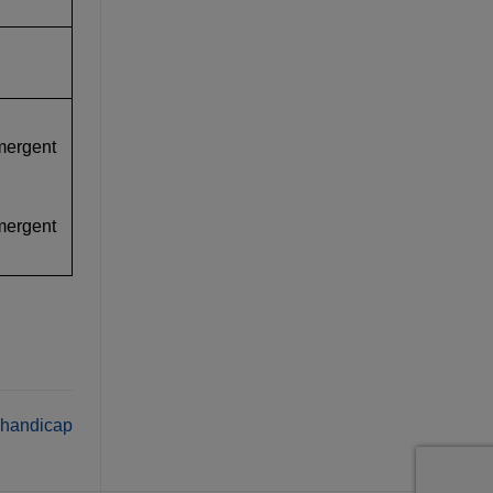
mergent
mergent
 handicap