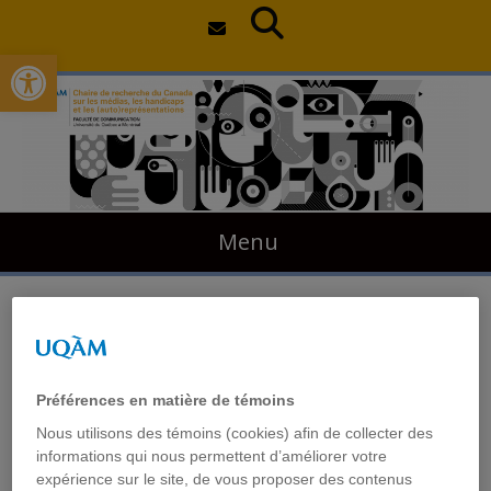
Open toolbar
Skip
to
content
Menu
Kéven Breton de passage
à l’émission
On dira ce
Préférences en matière de témoins
qu’on voudra
Nous utilisons des témoins (cookies) afin de collecter des
informations qui nous permettent d’améliorer votre
expérience sur le site, de vous proposer des contenus