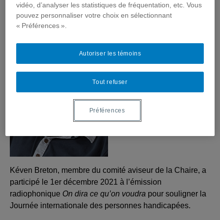
vidéo, d’analyser les statistiques de fréquentation, etc. Vous
10/12/2021
pouvez personnaliser votre choix en sélectionnant
« Préférences ».
Autoriser les témoins
Tout refuser
Préférences
Kéven Breton, membre du comité aviseur de la Chaire, a
participé le 1er décembre 2021 à l’émission
radiophonique
On dira ce qu’on voudra
pour souligner la
Journée internationale des personnes handicapées.