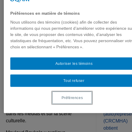
Une entrevue
Plan du
site
Préférences en matière de témoins
avec AMI-télé!
Nous utilisons des témoins (cookies) afin de collecter des
Nouvelles
informations qui nous permettent d’améliorer votre expérience su
récentes
le site, de vous proposer des contenus vidéo, d’analyser les
statistiques de fréquentation, etc. Vous pouvez personnaliser vot
29/06/2021
La Chaire
choix en sélectionnant « Préférences ».
de
Mouloud Boukala, titulaire de la Chaire
recherche
de recherche, a donné le 26 juin 2021
Autoriser les témoins
du
une entrevue à l’émission
Ça me
Canada
regarde
,
magazine de service sur le
sur les
handicap animé par Véronique Vézina
Tout refuser
médias,
et Kéven Breton.
les
Préférences
Ils ont discuté de la représentation des
handicaps
personnes en situation de handicap
et les
dans les médias et sur la scène
(auto)représe
culturelle.
(CRCMHA)
obtient