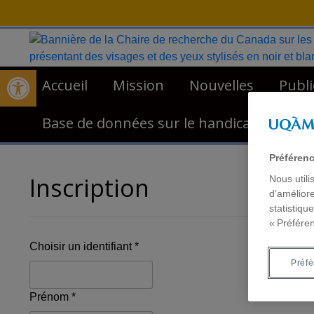
Skip
to
content
Open toolbar
Accueil
Mission
Nouvelles
Publi
Base de données sur le handicap et la so
Préféren
Inscription
Nous utili
d’améliore
statistiqu
« Préfére
Choisir un identifiant *
Préf
Prénom *