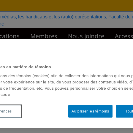
cations
Membres
Nous joindre
Access
urditude
Français simplifié
English
ces en matière de témoins
sons des témoins (cookies) afin de collecter des informations qui nous 
r votre expérience sur le site, de vous proposer des contenus vidéo, d’
es de fréquentation, etc. Vous pouvez personnaliser votre choix en séle
nces ».
érences
Autoriser les témoins
Tout