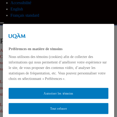
Accessibilité
English
Français standard
Publications
Préférences en matière de témoins
Attention !
Certains liens
Nous utilisons des témoins (cookies) afin de collecter des
informations qui nous permettent d’améliorer votre expérience sur
vous amènent
le site, de vous proposer des contenus vidéo, d’analyser les
vers d’autres sites web.
statistiques de fréquentation, etc. Vous pouvez personnaliser votre
choix en sélectionnant « Préférences ».
Les autres sites web
ne sont pas toujours
Autoriser les témoins
simples à lire.
Les liens s’ouvriront
Tout refuser
dans un nouvel onglet.