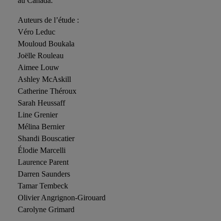
au Canada.
Auteurs de l’étude :
Véro Leduc
Mouloud Boukala
Joëlle Rouleau
Aimee Louw
Ashley McAskill
Catherine Théroux
Sarah Heussaff
Line Grenier
Mélina Bernier
Shandi Bouscatier
Élodie Marcelli
Laurence Parent
Darren Saunders
Tamar Tembeck
Olivier Angrignon-Girouard
Carolyne Grimard