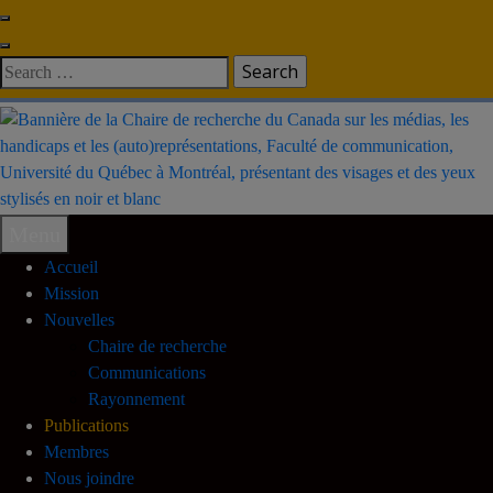
Skip
to
Search
content
for:
Menu
Accueil
Mission
Nouvelles
Chaire de recherche
Communications
Rayonnement
Publications
Membres
Nous joindre