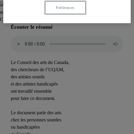
Préférences
Écouter le résumé
Le Conseil des arts du Canada,
des chercheurs de l’UQAM,
des artistes sourds
et des artistes handicapés
ont travaillé ensemble
pour faire ce document.
Le document parle des arts
chez les personnes sourdes
ou handicapées