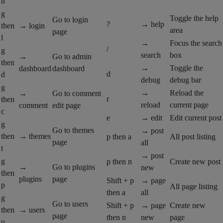
h
g
Toggle the help
Go to login
?
→ help
then
→ login
area
page
l
→
Focus the search
/
g
search
box
→
Go to admin
then
→
Toggle the
dashboard
dashboard
d
d
debug
debug bar
g
→
Reload the
→
Go to comment
r
then
reload
current page
comment
edit page
c
e
→ edit
Edit current post
g
Go to themes
→ post
then
→ themes
p
then
a
All post listing
page
all
t
→ post
g
p
then
n
Create new post
→
Go to plugins
new
then
plugins
page
Shift + p
→ page
p
All page listing
then
a
all
g
Go to users
Shift + p
→ page
Create new
then
→ users
page
then
n
new
page
u