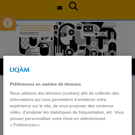
Open toolbar
Skip
to
content
Menu
Préférences en matière de témoins
Participation of Jean
Nous utilisons des témoins (cookies) afin de collecter des
informations qui nous permettent d’améliorer votre
Horvais and Mouloud
expérience sur le site, de vous proposer des contenus
vidéo, d’analyser les statistiques de fréquentation, etc. Vous
Boukala in the
pouvez personnaliser votre choix en sélectionnant
« Préférences ».
Rencontres EDUCERE